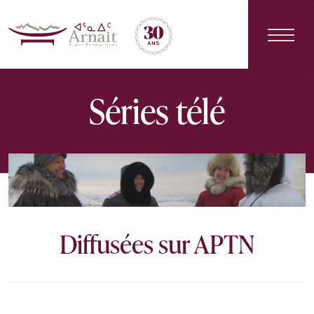
Main Navigation
Séries télé
Diffusées sur APTN